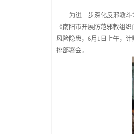
为进一步深化反邪教斗
《南阳市开展防范邪教组织
风险隐患，
6
月
1
日上午，计
排部署会。