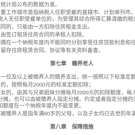
统计局公布的数据为准。
要工作城市是指纳税人任职受雇的直辖市、计划单列市、
税人无任职受雇单位的，为受理其综合所得汇算清缴的税
的，只能由一方扣除住房租金支出。
由签订租赁住房合同的承租人扣除。
偶在一个纳税年度内不能同时分别享受住房贷款利息和住
留存住房租赁合同、协议等有关资料备查。
第七章 赡养老人
一位及以上被赡养人的赡养支出，统一按照以下标准定
，按照每月2000元的标准定额扣除；
，由其与兄弟姐妹分摊每月2000元的扣除额度，每人
分摊，也可以由被赡养人指定分摊。约定或者指定分摊的
和额度在一个纳税年度内不能变更。
被赡养人是指年满60岁的父母，以及子女均已去世的年满
第八章 保障措施